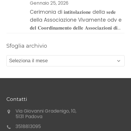
Gennaio 25, 2026
Cerimonia di 𝐢𝐧𝐭𝐢𝐭𝐨𝐥𝐚𝐳𝐢𝐨𝐧𝐞 della 𝐬𝐞𝐝𝐞
della Associazione Vivamente odv e
𝐝𝐞𝐥 𝐂𝐨𝐨𝐫𝐝𝐢𝐧𝐚𝐦𝐞𝐧𝐭𝐨 𝐝𝐞𝐥𝐥𝐞 𝐀𝐬𝐬𝐨𝐜𝐢𝐚𝐳𝐢𝐨𝐧𝐢 𝐝𝐢…
Sfoglia archivio
Sfoglia
archivio
Contatti
Via Giovanni Gradenigo, 10,
5131 Padova
3518813095