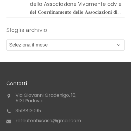
della Associazione Vivamente odv e
𝐝𝐞𝐥 𝐂𝐨𝐨𝐫𝐝𝐢𝐧𝐚𝐦𝐞𝐧𝐭𝐨 𝐝𝐞𝐥𝐥𝐞 𝐀𝐬𝐬𝐨𝐜𝐢𝐚𝐳𝐢𝐨𝐧𝐢 𝐝𝐢…
Sfoglia archivio
Sfoglia
archivio
Contatti
Via Giovanni Gradenigo, 10,
5131 Padova
3518813095
reteutentixcaso@gmail.com