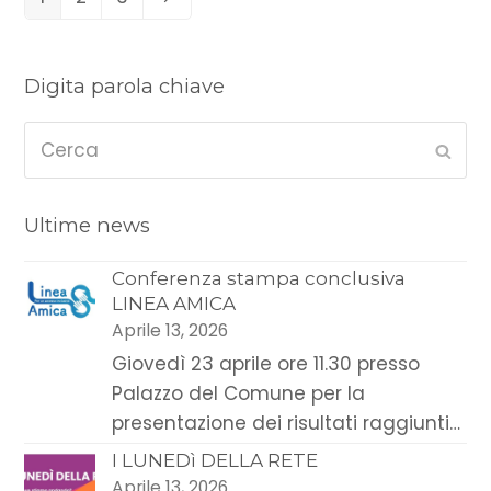
Page
Page
Page
Next
Digita parola chiave
Cerca
Sub
Ultime news
Conferenza stampa conclusiva
LINEA AMICA
Aprile 13, 2026
Giovedì 23 aprile ore 11.30 presso
Palazzo del Comune per la
presentazione dei risultati raggiunti…
I LUNEDì DELLA RETE
Aprile 13, 2026