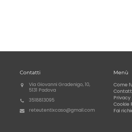
Contatti
Menù
Via Giovanni Gradenigo, 10,
Come f
5131 Padova
Contatt
Privacy 
3518813095
Cookie 
reteutentixcaso@gmail.com
Fai rich