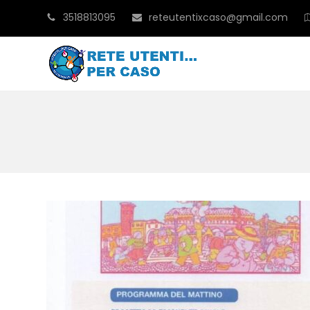
3518813095
reteutentixcaso@gmail.com