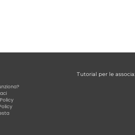
Tutorial per le associa
unziona?
aci
Policy
Policy
iesta