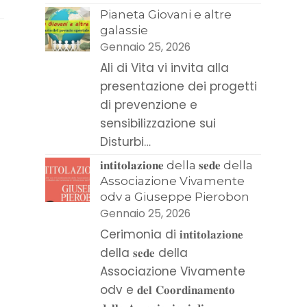
Pianeta Giovani e altre
galassie
Gennaio 25, 2026
Ali di Vita vi invita alla
presentazione dei progetti
di prevenzione e
sensibilizzazione sui
Disturbi…
𝐢𝐧𝐭𝐢𝐭𝐨𝐥𝐚𝐳𝐢𝐨𝐧𝐞 della 𝐬𝐞𝐝𝐞 della
Associazione Vivamente
odv a Giuseppe Pierobon
Gennaio 25, 2026
Cerimonia di 𝐢𝐧𝐭𝐢𝐭𝐨𝐥𝐚𝐳𝐢𝐨𝐧𝐞
della 𝐬𝐞𝐝𝐞 della
Associazione Vivamente
odv e 𝐝𝐞𝐥 𝐂𝐨𝐨𝐫𝐝𝐢𝐧𝐚𝐦𝐞𝐧𝐭𝐨