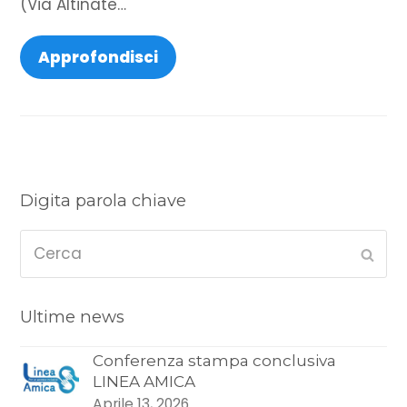
(Via Altinate…
Approfondisci
Digita parola chiave
Cerca
Sub
Ultime news
Conferenza stampa conclusiva
LINEA AMICA
Aprile 13, 2026