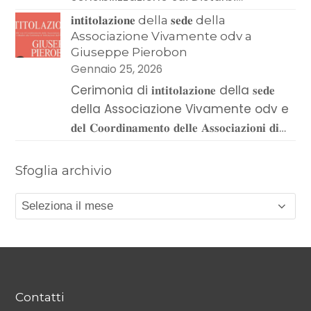
𝐢𝐧𝐭𝐢𝐭𝐨𝐥𝐚𝐳𝐢𝐨𝐧𝐞 della 𝐬𝐞𝐝𝐞 della
Associazione Vivamente odv a
Giuseppe Pierobon
Gennaio 25, 2026
Cerimonia di 𝐢𝐧𝐭𝐢𝐭𝐨𝐥𝐚𝐳𝐢𝐨𝐧𝐞 della 𝐬𝐞𝐝𝐞
della Associazione Vivamente odv e
𝐝𝐞𝐥 𝐂𝐨𝐨𝐫𝐝𝐢𝐧𝐚𝐦𝐞𝐧𝐭𝐨 𝐝𝐞𝐥𝐥𝐞 𝐀𝐬𝐬𝐨𝐜𝐢𝐚𝐳𝐢𝐨𝐧𝐢 𝐝𝐢…
Sfoglia archivio
Sfoglia
archivio
Contatti