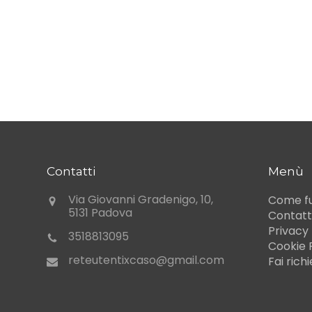
Contatti
Menù
Via Giovanni Gradenigo, 10,
Come f
5131 Padova
Contatt
Privacy 
3518813095
Cookie 
reteutentixcaso@gmail.com
Fai rich