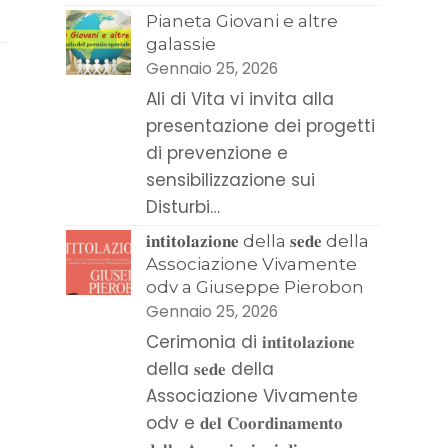
Pianeta Giovani e altre
galassie
Gennaio 25, 2026
Ali di Vita vi invita alla
presentazione dei progetti
di prevenzione e
sensibilizzazione sui
Disturbi…
𝐢𝐧𝐭𝐢𝐭𝐨𝐥𝐚𝐳𝐢𝐨𝐧𝐞 della 𝐬𝐞𝐝𝐞 della
Associazione Vivamente
odv a Giuseppe Pierobon
Gennaio 25, 2026
Cerimonia di 𝐢𝐧𝐭𝐢𝐭𝐨𝐥𝐚𝐳𝐢𝐨𝐧𝐞
della 𝐬𝐞𝐝𝐞 della
Associazione Vivamente
odv e 𝐝𝐞𝐥 𝐂𝐨𝐨𝐫𝐝𝐢𝐧𝐚𝐦𝐞𝐧𝐭𝐨