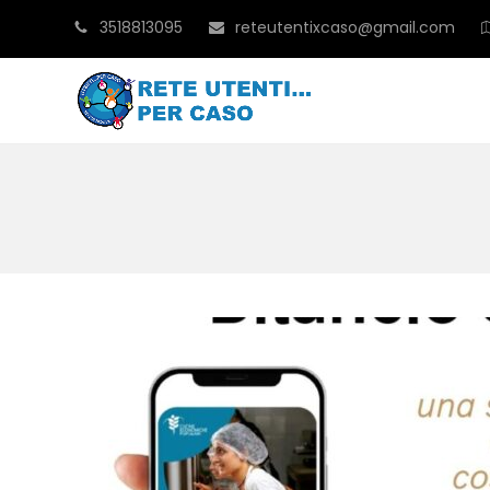
3518813095
reteutentixcaso@gmail.com