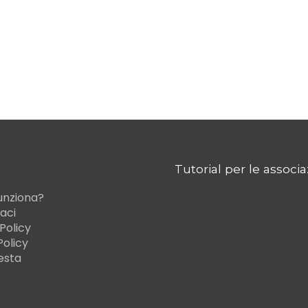
Tutorial per le associa
unziona?
aci
Policy
Policy
iesta