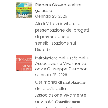
Pianeta Giovani e altre
galassie
Gennaio 25, 2026
Ali di Vita vi invita alla
presentazione dei progetti
di prevenzione e
sensibilizzazione sui
Disturbi…
𝐢𝐧𝐭𝐢𝐭𝐨𝐥𝐚𝐳𝐢𝐨𝐧𝐞 della 𝐬𝐞𝐝𝐞 della
Associazione Vivamente
odv a Giuseppe Pierobon
,
Gennaio 25, 2026
Cerimonia di 𝐢𝐧𝐭𝐢𝐭𝐨𝐥𝐚𝐳𝐢𝐨𝐧𝐞
della 𝐬𝐞𝐝𝐞 della
Associazione Vivamente
odv e 𝐝𝐞𝐥 𝐂𝐨𝐨𝐫𝐝𝐢𝐧𝐚𝐦𝐞𝐧𝐭𝐨