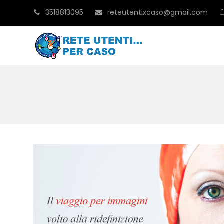
3518813095
reteutentixcaso@gmail.com