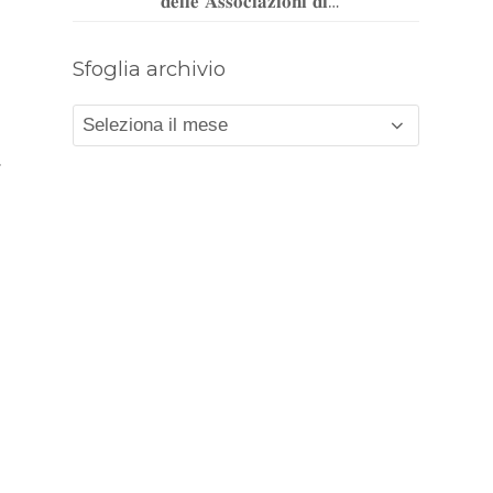
𝐝𝐞𝐥𝐥𝐞 𝐀𝐬𝐬𝐨𝐜𝐢𝐚𝐳𝐢𝐨𝐧𝐢 𝐝𝐢…
Sfoglia archivio
Sfoglia
archivio
.