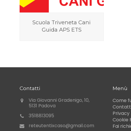
Scuola Triveneta Cani
Guida APS ETS
Contatti
Menù
Via Giovanni Gradenigo, 10,
Come f
5131 Padova
Contatt
Privacy 
3518813095
Cookie 
reteutentixcaso@gmail.com
Fai rich