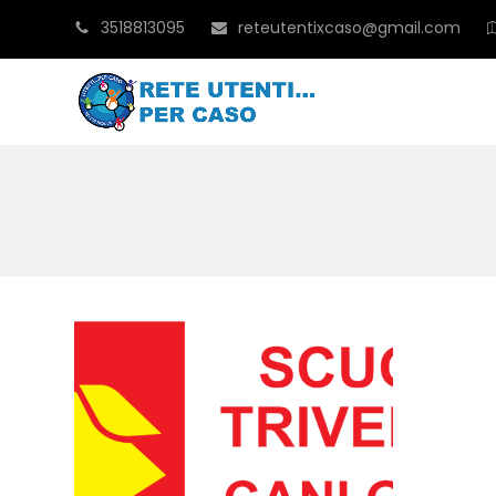
3518813095
reteutentixcaso@gmail.com