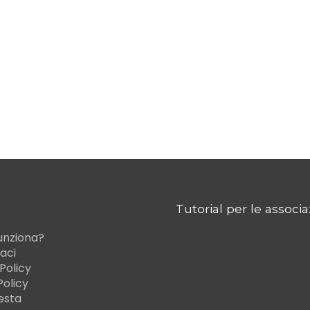
Tutorial per le associa
unziona?
aci
Policy
Policy
iesta