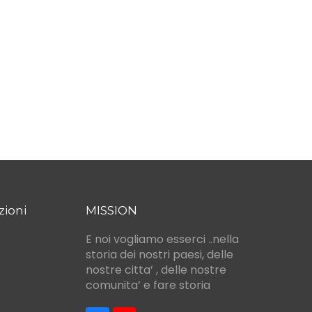
zioni
MISSION
E noi vogliamo esserci ..nella
storia dei nostri paesi, delle
nostre citta’ , delle nostre
comunita’ e fare storia