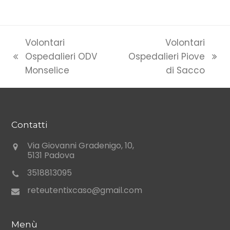
Volontari
Volontari
Ospedalieri ODV
Ospedalieri Piove
previous
next
Monselice
di Sacco
post:
post:
Contatti
Via Giovanni Gradenigo, 10,
5131 Padova
3518813095
reteutentixcaso@gmail.com
Menù