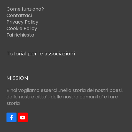
Come funziona?
Contattaci
Privacy Policy
Cookie Policy
Fai richiesta
Tutorial per le associazioni
MISSION
E noi vogliamo esserci ..nella storia dei nostri paesi,
delle nostre citta’ , delle nostre comunita’ e fare
storia
F
Y
a
o
c
u