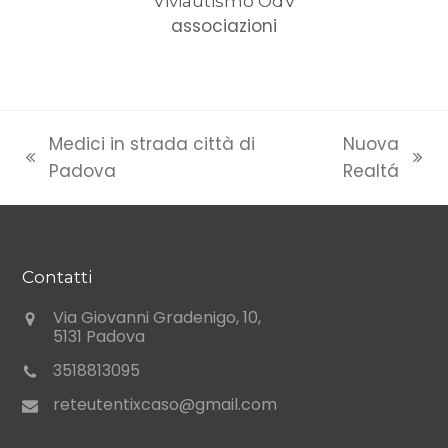
Viviautismo OdV
associazioni
Medici in strada città di
Nuova
previous
next
Padova
Realtá
post:
post:
Contatti
Via Giovanni Gradenigo, 10,
5131 Padova
3518813095
reteutentixcaso@gmail.com