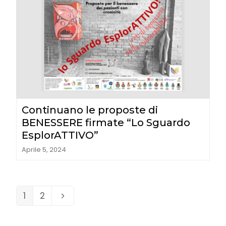
Continuano le proposte di
BENESSERE firmate “Lo Sguardo
EsplorATTIVO”
Aprile 5, 2024
1
2
Page
Page
Next