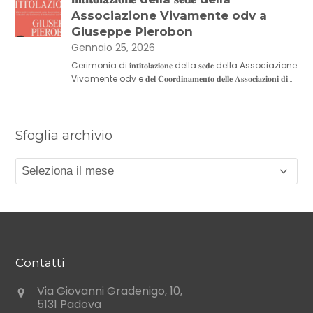
Associazione Vivamente odv a
Giuseppe Pierobon
Gennaio 25, 2026
Cerimonia di 𝐢𝐧𝐭𝐢𝐭𝐨𝐥𝐚𝐳𝐢𝐨𝐧𝐞 della 𝐬𝐞𝐝𝐞 della Associazione
Vivamente odv e 𝐝𝐞𝐥 𝐂𝐨𝐨𝐫𝐝𝐢𝐧𝐚𝐦𝐞𝐧𝐭𝐨 𝐝𝐞𝐥𝐥𝐞 𝐀𝐬𝐬𝐨𝐜𝐢𝐚𝐳𝐢𝐨𝐧𝐢 𝐝𝐢…
Sfoglia archivio
Sfoglia
archivio
Contatti
Via Giovanni Gradenigo, 10,
5131 Padova